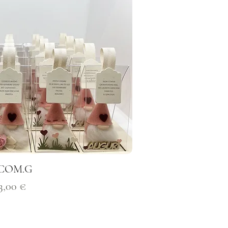
3COM.G
rezzo
3,00 €