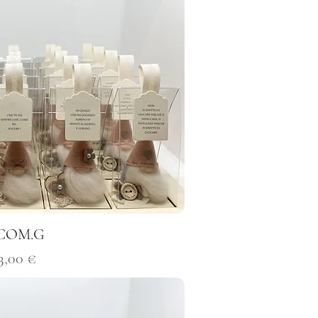
1COM.G
rezzo
3,00 €