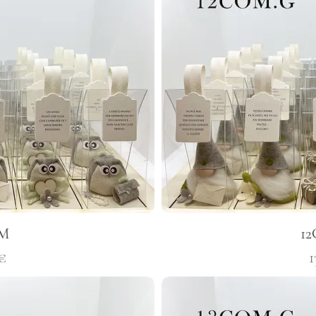
M
1
o
P
 €
1