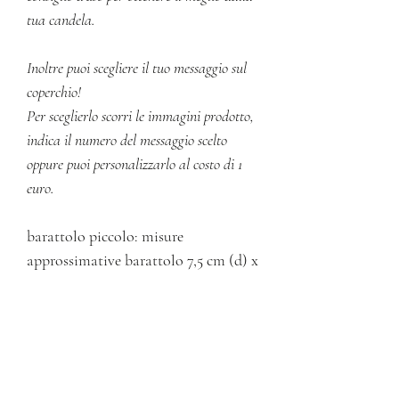
tua candela.
Inoltre puoi scegliere il tuo messaggio sul
coperchio!
Per sceglierlo scorri le immagini prodotto,
indica il numero del messaggio scelto
oppure puoi personalizzarlo al costo di 1
euro.
barattolo piccolo: misure
approssimative barattolo 7,5 cm (d) x
4,2 cm (h) - 89ml
INFORMAZIONI SUL
PRODOTTO
Tutte le candele sono artigianali