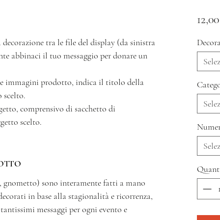
12,00
 decorazione tra le file del display (da sinistra
Decora
ente abbinaci il tuo messaggio per donare un
Sele
 le immagini prodotto, indica il titolo della
Catego
 scelto.
Sele
oggetto, comprensivo di sacchetto di
getto scelto.
Numer
Sele
OTTO
Quant
tto, gnometto) sono interamente fatti a mano
decorati in base alla stagionalità e ricorrenza,
a tantissimi messaggi per ogni evento e