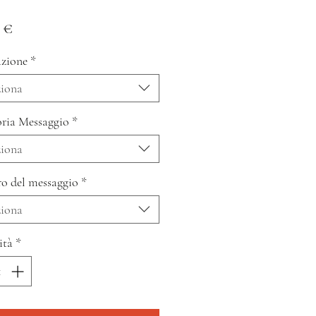
Prezzo
 €
zione
*
ziona
ria Messaggio
*
ziona
o del messaggio
*
ziona
ità
*