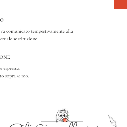
SO
o va comunicato tempestivamente alla
vetuale sostituzione.
IONE
e espresso.
to sopra € 100.