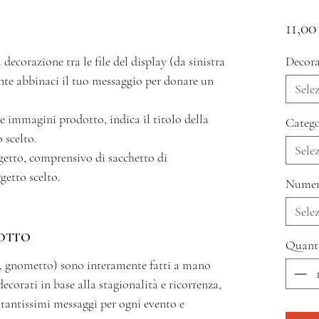
11,00
 decorazione tra le file del display (da sinistra
Decora
ente abbinaci il tuo messaggio per donare un
Sele
 le immagini prodotto, indica il titolo della
Catego
 scelto.
Sele
oggetto, comprensivo di sacchetto di
getto scelto.
Numer
Sele
OTTO
Quant
tto, gnometto) sono interamente fatti a mano
decorati in base alla stagionalità e ricorrenza,
a tantissimi messaggi per ogni evento e