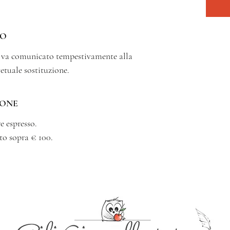
SO
o va comunicato tempestivamente alla
vetuale sostituzione.
IONE
e espresso.
to sopra € 100.