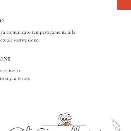
SO
o va comunicato tempestivamente alla
vetuale sostituzione.
IONE
e espresso.
to sopra € 100.