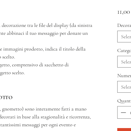
11,00
 decorazione tra le file del display (da sinistra
Decora
ente abbinaci il tuo messaggio per donare un
Sele
 le immagini prodotto, indica il titolo della
Catego
 scelto.
Sele
oggetto, comprensivo di sacchetto di
getto scelto.
Numer
Sele
OTTO
Quant
tto, gnometto) sono interamente fatti a mano
decorati in base alla stagionalità e ricorrenza,
a tantissimi messaggi per ogni evento e