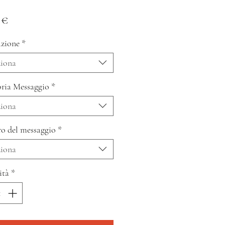
Prezzo
 €
zione
*
ziona
ria Messaggio
*
ziona
o del messaggio
*
ziona
ità
*