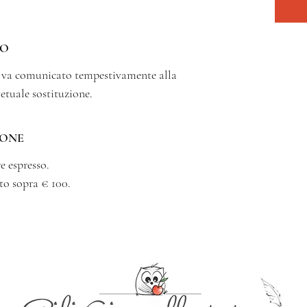
SO
o va comunicato tempestivamente alla
vetuale sostituzione.
IONE
e espresso.
to sopra € 100.