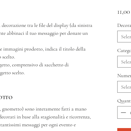
11,00
 decorazione tra le file del display (da sinistra
Decora
ente abbinaci il tuo messaggio per donare un
Sele
 le immagini prodotto, indica il titolo della
Catego
 scelto.
Sele
oggetto, comprensivo di sacchetto di
getto scelto.
Numer
Sele
OTTO
Quant
tto, gnometto) sono interamente fatti a mano
decorati in base alla stagionalità e ricorrenza,
a tantissimi messaggi per ogni evento e