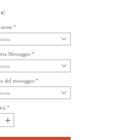
Prezzo
 €
zione
*
ziona
ria Messaggio
*
ziona
o del messaggio
*
ziona
ità
*